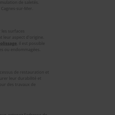
umulation de saletés.
e Cagnes-sur-Mer.
 les surfaces
 leur aspect d'origine.
polissage
, il est possible
dées ou endommagées.
ocessus de restauration et
rer leur durabilité et
pour des travaux de