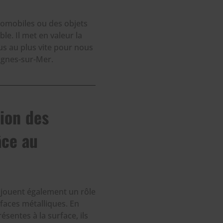
utomobiles ou des objets
le. Il met en valeur la
ous au plus vite pour nous
agnes-sur-Mer.
tion des
âce au
jouent également un rôle
rfaces métalliques. En
ésentes à la surface, ils