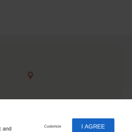
I AGREE
Customize
c and