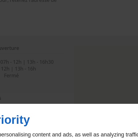
ur, retenez l’adresse de
uverture
07h - 12h | 13h - 16h30
 12h | 13h - 16h
Fermé
s
iority
rsonalising content and ads, as well as analyzing traffi