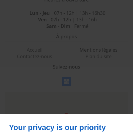
Lun - Jeu
07h - 12h | 13h - 16h30
Ven
07h - 12h | 13h - 16h
Sam - Dim
Fermé
À propos
Accueil
Mentions légales
Contactez-nous
Plan du site
Suivez-nous
Your privacy is our priority