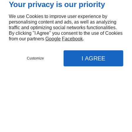
Your privacy is our priority
We use Cookies to improve user experience by
personalising content and ads, as well as analyzing
Expérience
traffic and optimizing social networks functionalities.
By clicking "I Agree" you consent to the use of Cookies
Nous avons plus de 65 ans d’expérience dans le
from our partners
Google
Facebook
.
traitement de métaux.
I AGREE
Customize
CONTACT
MENU
APPEL
PLAN
Accueil
Domaines
Minutie
Nous réalisons des travaux de finition soignée.
Nickelage
Argenture