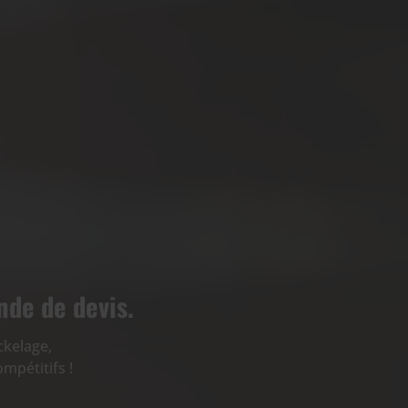
nde de devis.
ckelage,
mpétitifs !